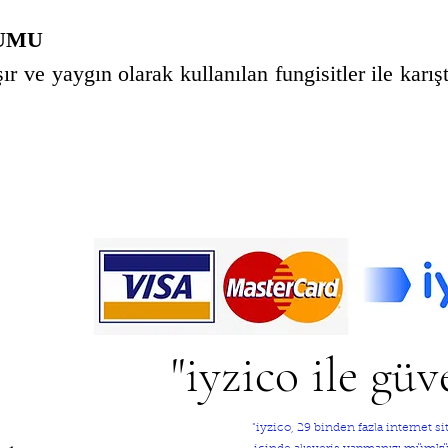
RUMU
ır ve yaygın olarak kullanılan fungisitler ile karışt
"iyzico ile güv
"iyzico, 29 binden fazla internet 