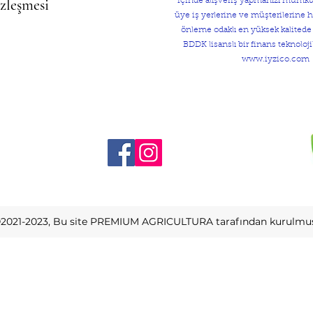
özleşmesi
içinde alışveriş yapmanızı mümkün 
üye iş yerlerine ve müşterilerine hı
önleme odaklı en yüksek kalited
BDDK lisanslı bir finans teknolojil
www.iyzico.com
2021-2023, Bu site PREMIUM AGRICULTURA tarafından kurulmuş