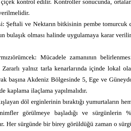
 çiçek kontrol edilir. Kontroller sonucunda, ortal
erilmelidir.
psi: Şeftali ve Nektarın bitkisinin pembe tomurcuk
n bulaşık olması halinde uygulamaya karar veril
mızıörümcek: Mücadele zamanının belirlenmesi 
 Zararlı yalnız tarla kenarlarında içinde lokal o
prak başına Akdeniz Bölgesinde 5, Ege ve Güneydo
e kaplama ilaçlama yapılmalıdır.
Kışlayan döl erginlerinin bıraktığı yumurtaların h
imfler görülmeye başladığı ve sürgünlerin %
r. Her sürgünde bir birey görüldüğü zaman o sürgü