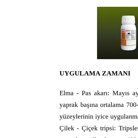
U
YGULAMA ZAMANI
Elma - Pas akarı: Mayıs ay
yaprak başına ortalama 700
yüzeylerinin iyice uygulanma
Çilek - Çiçek tripsi: Tripsl