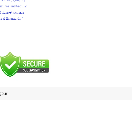
kılan, çalıştığı
zlı ve sahtecilik
e hizmet sunan
eri firmasıdır."
tur.