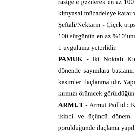
rastgele gezilerek en az 100
kimyasal mücadeleye karar v
Şeftali/Nektarin - Çiçek tri
100 sürgünün en az %10’unu
1 uygulama yeterlidir.
PAMUK
- İki Noktalı Kır
dönende sayımlara başlanır.
kesimler ilaçlanmalıdır. Ya
kırmızı örümcek görüldüğünd
ARMUT
- Armut Psillidi: 
ikinci ve üçüncü dönem n
görüldüğünde ilaçlama yapılı