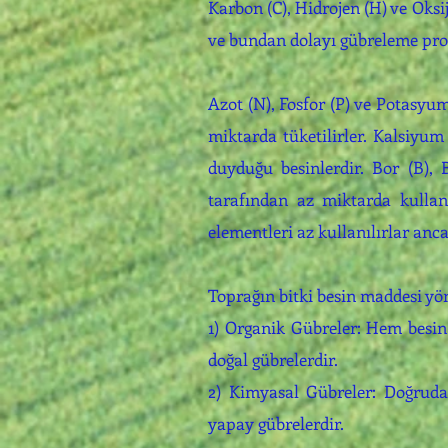
Karbon (C), Hidrojen (H) ve Oksi
ve bundan dolayı gübreleme pro
Azot (N), Fosfor (P) ve Potasyu
miktarda tüketilirler. Kalsiyu
duyduğu besinlerdir. Bor (B), 
tarafından az miktarda kullan
elementleri az kullanılırlar anca
Toprağın bitki besin maddesi yön
1) Organik Gübreler: Hem besin 
doğal gübrelerdir.
2) Kimyasal Gübreler: Doğruda
yapay gübrelerdir.