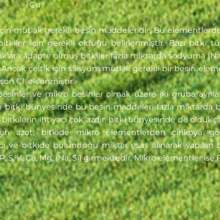
ır Cu
için mutlak gerekli besin maddeleridir. Bu elementlerd
bitkiler için gerekli olduğu belirlenmiştir. Bazı bitki t
praklara adapte olmuş bitkiler fazla miktarda sodyuma (N
r. Ancak çeltik için silisyum mutlak gerekli bir besin elem
 son Cl eklenmiştir.
esinler ve mikro besinler olmak üzere iki gruba ayrıla
r ve bitki bünyesinde bu besin maddeleri fazla miktarda
bitkilerin ihtiyacı çok azdır, bitki bünyesinde de oldukç
en azot, bitkide mikro elementlerden çinkoya gör
acı ve bitkide bulunduğu miktar esas alınarak yapılan 
, S, K, Ca, Mg, (Na, Si) girmektedir. Mikro elementler ise F