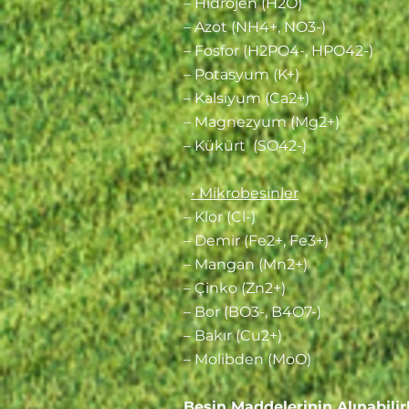
– Hidrojen (H2O)
– Azot (NH4+, NO3-)
– Fosfor (H2PO4-, HPO42-)
– Potasyum (K+)
– Kalsiyum (Ca2+)
– Magnezyum (Mg2+)
– Kükürt (SO42-)
• Mikrobesinler
– Klor (Cl-)
– Demir (Fe2+, Fe3+)
– Mangan (Mn2+)
– Çinko (Zn2+)
– Bor (BO3-, B4O7-)
– Bakır (Cu2+)
– Molibden (MoO)
Besin Maddelerinin Alınabilirl