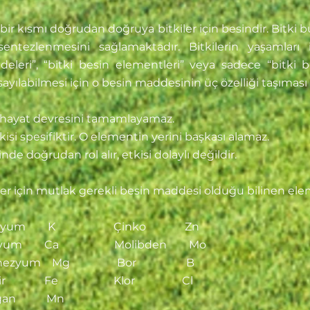
r kısmı doğrudan doğruya bitkiler için besindir. Bitki b
 sentezlenmesini sağlamaktadır.
Bitkilerin yaşamlar
leri”, “bitki besin elementleri” veya sadece “bitki be
yılabilmesi için o besin maddesinin üç özelliği taşıması g
 hayat devresini tamamlayamaz.
isi spesifiktir. O elementin yerini başkası alamaz.
e doğrudan rol alır, etkisi dolaylı değildir.
ler için mutlak gerekli besin maddesi olduğu bilinen elem
asyum K Çinko Zn
iyum Ca Molibden Mo
nezyum Mg Bor B
ir Fe Klor Cl
an Mn