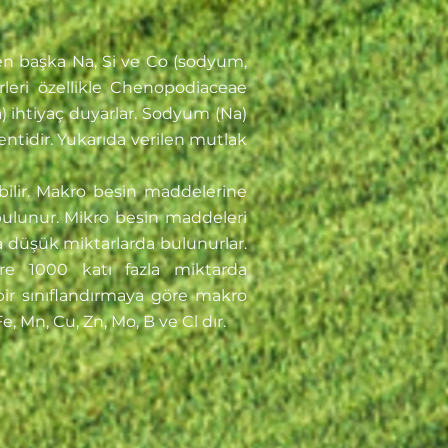
en başka Na, Si ve Co (sodyum,
ürleri özellikle Chenopodiaceae
a) ihtiyaç duyarlar. Sodyum (Na)
entidir. Yukarıda verilen mutlak
bilir. Makro besin maddelerine
 bulunur. Mikro besin maddeleri
a düşük miktarlarda bulunurlar.
e 1000 katı fazla miktarda
bir sınıflandırmaya göre makro
e, Mn, Cu, Zn, Mo, B ve Cl dır.