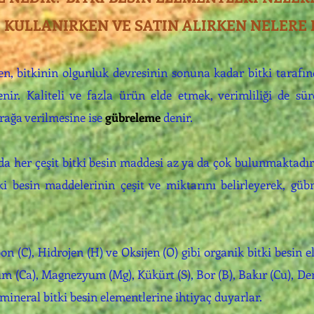
 KULLANIRKEN VE SATIN ALIRKEN NELERE 
 bitkinin olgunluk devresinin sonuna kadar bitki tarafınd
ir. Kaliteli ve fazla ürün elde etmek, verimliliği de sü
rağa verilmesine ise
gübreleme
denir.
da her çeşit bitki besin maddesi az ya da çok bulunmaktadı
ki besin maddelerinin çeşit ve miktarını belirleyerek, g
on (C), Hidrojen (H) ve Oksijen (O) gibi organik bitki besin 
yum (Ca), Magnezyum (Mg), Kükürt (S), Bor (B), Bakır (Cu), D
i mineral bitki besin elementlerine ihtiyaç duyarlar.