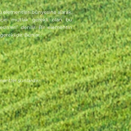
u elementleri bünyesine alarak,
ı için mutlak gerekli olan bu
sinleri” denilir. Bir elementin
ereklidir. Bunlar :
entler şunlardır.