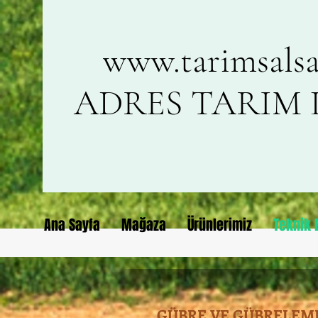
www.tarimsalsa
ADRES TARIM L
Ana Sayfa
Mağaza
Ürünlerimiz
Teknik B
GÜBRE VE GÜBRELEME