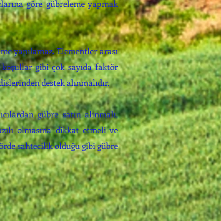
nuçlarına göre gübreleme yapmak
eleme yapılamaz. Elementler arası
koşullar gibi çok sayıda faktör
islerinden destek alınmalıdır.
ıcılardan gübre satın alınmalı,
yazılı olmasına dikkat etmeli ve
örde sahtecilik olduğu gibi gübre