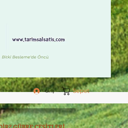
Sepet
Giriş
İR? GÜBRE ÇEŞİTLERİ