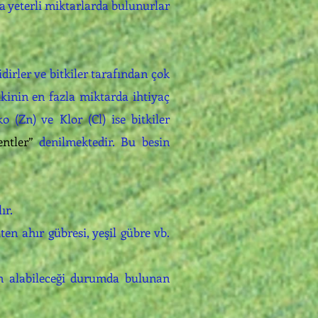
da yeterli miktarlarda bulunurlar
dirler ve bitkiler tarafından çok
kinin en fazla miktarda ihtiyaç
 (Zn) ve Klor (Cl) ise bitkiler
ntler”
denilmektedir. Bu besin
ır.
en ahır gübresi, yeşil gübre vb.
en alabileceği durumda bulunan