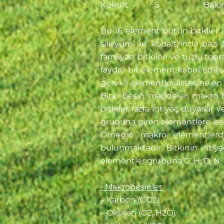
Kükürt S Bak
Bu 16 element bütün bitkiler 
silisyum ve kobalt)’ında bazı 
familyası bitkileri ve tuzlu to
faydalı bir element kabul edili
gerekli elementler listesine en
Bitki besin maddeleri makro b
bitkiler fazla ihtiyaç duyarla
grubuna giren elementlere ise 
Örneğin makro elementlerd
bulunmaktadır. Bitkinin ihtiy
elementler grubuna C, H, O, N, P
• Makrobesinler
– Karbon (CO2)
– Oksijen (O2, H2O)