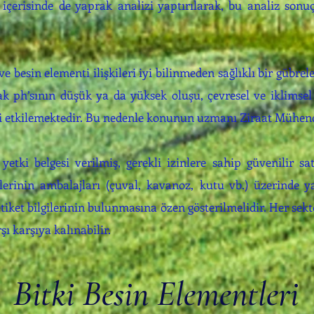
u içerisinde de yaprak analizi yaptırılarak, bu analiz so
ve besin elementi ilişkileri iyi bilinmeden sağlıklı bir gübr
k ph’sının düşük ya da yüksek oluşu, çevresel ve iklimsel 
yi etkilemektedir. Bu nedenle konunun uzmanı Ziraat Mühend
tki belgesi verilmiş, gerekli izinlere sahip güvenilir sat
gilerinin ambalajları (çuval, kavanoz, kutu vb.) üzerinde 
tiket bilgilerinin bulunmasına özen gösterilmelidir. Her sekt
şı karşıya kalınabilir.
Bitki Besin Elementleri