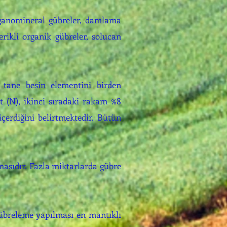
organomineral gübreler, damlama
rikli organik gübreler, solucan
 tane besin elementini birden
 (N), ikinci sıradaki rakam %8
erdiğini belirtmektedir. Bütün
asıdır. Fazla miktarlarda gübre
 gübreleme yapılması en mantıklı