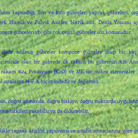
fının kapsadığı; Sıvı ve katı gübreler, yaprak gübreleri, 
ri, Humik ve Fulvik Asitler, Nitrik asit, Deniz Yosunu içe
ment gübreleri vb. gibi çok çeşitli gübreler söz konusudur.
 ifade edilmiş gübreler kompoze gübreler olup bir kaç
içiminde olan bir gübrede ilk rakam bu gübrenin %16 Azot
i rakam %24 Potasyum (K2O) ve ME ise mikro elementler iç
 sıralama N-P-K biçimindedir ve değişmez.
in, doğru zamanda, doğru bitkiye, doğru miktarda uygulanm
me bitkileri yakabilir ya da öldürebilir.
elikle toprak analizi yapılması ve analiz sonuçlarına göre