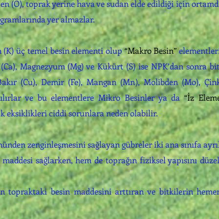
jen (O), toprak yerine hava ve sudan elde edildiği için ortam
gramlarında yer almazlar.
m (K) üç temel besin elementi olup
“Makro Besin”
elementleri
m (Ca), Magnezyum (Mg) ve Kükürt (S) ise NPK’dan sonra bit
Bakır (Cu), Demir (Fe), Mangan (Mn), Molibden (Mo), Çinko
ılırlar ve bu elementlere Mikro Besinler ya da
“İz Eleme
k eksiklikleri ciddi sorunlara neden olabilir.
ünden zenginleşmesini sağlayan gübreler iki ana sınıfa ayrıl
maddesi sağlarken, hem de toprağın fiziksel yapısını düzelt
n topraktaki besin maddesini arttıran ve bitkilerin hem