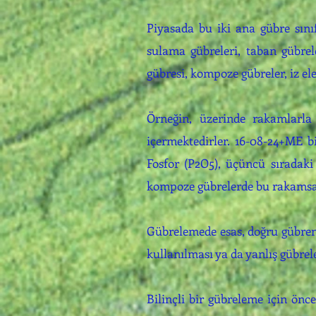
Piyasada bu iki ana gübre sını
sulama gübreleri, taban gübrele
gübresi, kompoze gübreler, iz ele
Örneğin, üzerinde rakamlarla
içermektedirler. 16-08-24+ME b
Fosfor (P2O5), üçüncü sıradak
kompoze gübrelerde bu rakamsal
Gübrelemede esas, doğru gübren
kullanılması ya da yanlış gübrele
Bilinçli bir gübreleme için önc