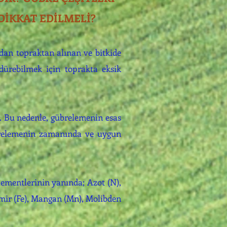
DİKKAT EDİLMELİ?
an topraktan alınan ve bitkide
rdürebilmek için toprakta eksik
r. Bu nedenle, gübrelemenin esas
übrelemenin zamanında ve uygun
elementlerinin yanında; Azot (N),
emir (Fe), Mangan (Mn), Molibden