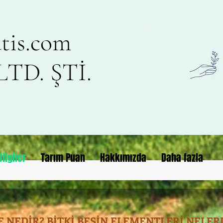
tis.com
TD. ŞTİ.
ilgiler
Tarım Puan
Hakkımızda
Daha fazla
 NEDİR? BİTKİ BESİN ELEMENTLERİ NELERD