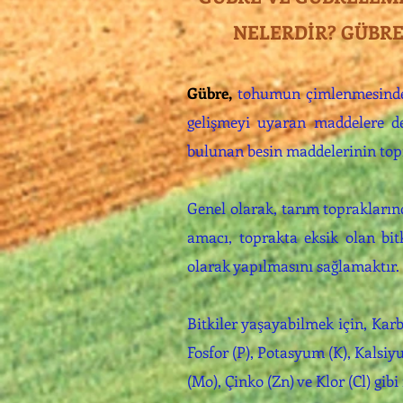
NELERDİR? GÜBRE
Gübre,
tohumun çimlenmesinden,
gelişmeyi uyaran maddelere den
bulunan besin maddelerinin top
Genel olarak, tarım toprakların
amacı, toprakta eksik olan bit
olarak yapılmasını sağlamaktır.
Bitkiler yaşayabilmek için, Karb
Fosfor (P), Potasyum (K), Kalsi
(Mo), Çinko (Zn) ve Klor (Cl) gib