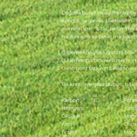
Doğada bulunan elementlerin bi
kendisi organik bileşiklerin
elementlere “bitki besin madde
mutlak gerekli besin maddesi sa
O elementin yokluğunda bitki
O elementin bitkiler üzerine etk
O element bitkinin beslenmesind
Bu kriterlere göre bugün, bitki
Karbon C Pot
Hidrojen H Kals
Oksijen O Mag
Azot N Dem
Fosfor P Mang