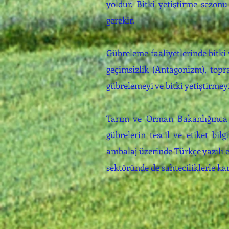
yoldur. Bitki yetiştirme sezon
gerekir.
Gübreleme faaliyetlerinde bitki 
geçimsizlik (Antagonizm), topra
gübrelemeyi ve bitki yetiştirme
Tarım ve Orman Bakanlığınca ye
gübrelerin tescil ve etiket bil
ambalaj üzerinde Türkçe yazılı e
sektöründe de sahteciliklerle kar