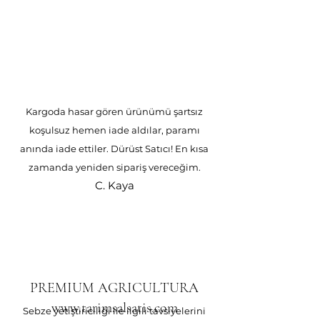
Kargoda hasar gören ürünümü şartsız
koşulsuz hemen iade aldılar, paramı
anında iade ettiler. Dürüst Satıcı! En kısa
zamanda yeniden sipariş vereceğim.
C. Kaya
PREMIUM AGRICULTURA
www.tarimsalsatis.com
Sebze yetiştiriciliği ile ilgili tavsiyelerini