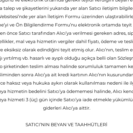
ıyla talep ve şikayetlerini yukarıda yer alan Satıcı iletişim bilgi
ebsitesi’nde yer alan İletişim Formu üzerinden ulaştırabilirle
şme’yi ve Ön Bilgilendirme Formu’nu elektronik ortamda teyit
n önce Satıcı tarafından Alıcı’ya verilmesi gereken adres, sip
likler, mal veya hizmetin vergiler dahil fiyatı, ödeme ve tesli
e eksiksiz olarak edindiğini teyit etmiş olur. Alıcı’nın, teslim
jı yırtılmış vb. hasarlı ve ayıplı olduğu açıkça belli olan Söz
o şirketinden teslim alması halinde sorumluluk tamamen kend
liminden sonra Alıcı’ya ait kredi kartının Alıcı’nın kusurun
erce haksız veya hukuka aykırı olarak kullanılması nedeni ile i
a hizmetin bedelini Satıcı’ya ödememesi halinde, Alıcı kend
eya hizmeti 3 (üç) gün içinde Satıcı’ya iade etmekle yükümlü
giderleri Alıcı’ya aittir.
SATICI’NIN BEYAN VE TAAHHÜTLERİ