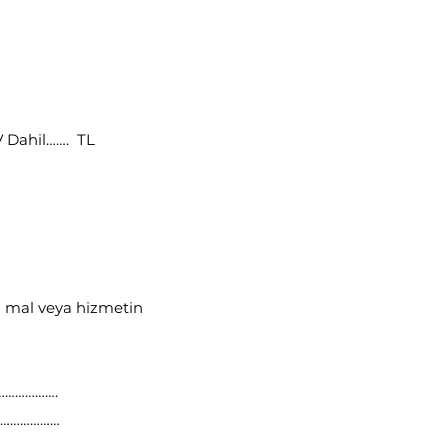
V Dahil……. TL
 mal veya hizmetin
……………….
…………………