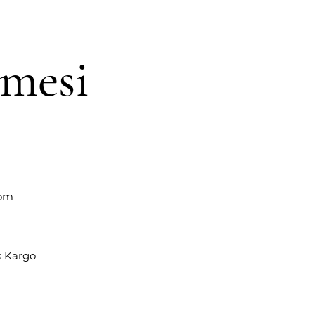
şmesi
com
s Kargo