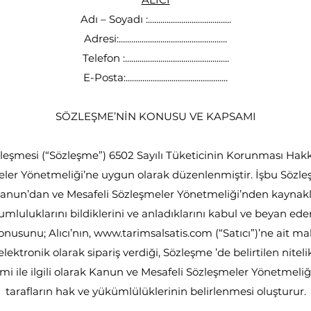
Adı – Soyadı :........................................
Adresi:....................................................
Telefon :..................................................
E-Posta:.................................................
SÖZLEŞME’NİN KONUSU VE KAPSAMI
özleşmesi (“Sözleşme”) 6502 Sayılı Tüketicinin Korunması Ha
ler Yönetmeliği’ne uygun olarak düzenlenmiştir. İşbu Sözleş
anun’dan ve Mesafeli Sözleşmeler Yönetmeliği’nden kayna
umluluklarını bildiklerini ve anladıklarını kabul ve beyan eder
nusunu; Alıcı’nın,
www.tarimsalsatis.com
(“Satıcı”)’ne ait m
lektronik olarak sipariş verdiği, Sözleşme ’de belirtilen nitel
limi ile ilgili olarak Kanun ve Mesafeli Sözleşmeler Yönetmel
tarafların hak ve yükümlülüklerinin belirlenmesi oluşturur.