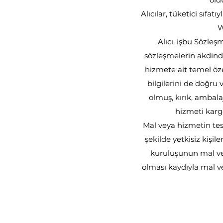
Alıcılar, tüketici sıfat
W
Alıcı, işbu Sözle
sözleşmelerin akdinde
hizmete ait temel özel
bilgilerini de doğru v
olmuş, kırık, ambala
hizmeti karg
Mal veya hizmetin tes
şekilde yetkisiz kişil
kuruluşunun mal vey
olması kaydıyla mal v