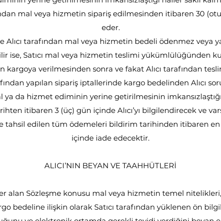
fından mal veya hizmetin sipariş edilmesinden itibaren 30 (otu
eder.
e Alıcı tarafından mal veya hizmetin bedeli ödenmez veya
dilir ise, Satıcı mal veya hizmetin teslimi yükümlülüğünden ku
an kargoya verilmesinden sonra ve fakat Alıcı tarafından te
rafından yapılan sipariş iptallerinde kargo bedelinden Alıcı so
 ya da hizmet ediminin yerine getirilmesinin imkansızlaştığı
hten itibaren 3 (üç) gün içinde Alıcı’yı bilgilendirecek ve var
 tahsil edilen tüm ödemeleri bildirim tarihinden itibaren en
içinde iade edecektir.
ALICI’NIN BEYAN VE TAAHHÜTLERİ
yer alan Sözleşme konusu mal veya hizmetin temel nitelikleri,
argo bedeline ilişkin olarak Satıcı tarafından yüklenen ön bilgi
uğunu ve elektronik ortamda gerekli teyidi verdiğini beyan e