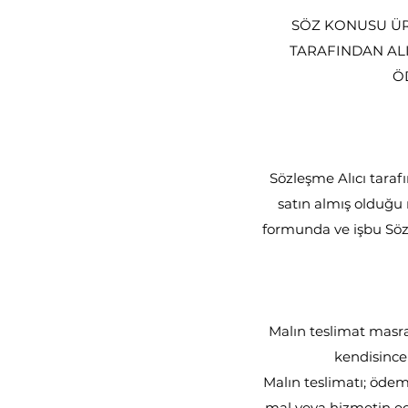
SÖZ KONUSU ÜR
TARAFINDAN ALI
Ö
Sözleşme Alıcı taraf
satın almış olduğu m
formunda ve işbu Sözle
Malın teslimat masraf
kendisince 
Malın teslimatı; ödem
mal veya hizmetin edi