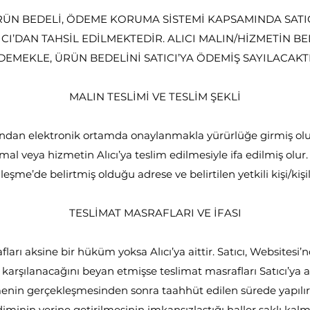
ÜN BEDELİ, ÖDEME KORUMA SİSTEMİ KAPSAMINDA SATIC
CI’DAN TAHSİL EDİLMEKTEDİR. ALICI MALIN/HİZMETİN B
DEMEKLE, ÜRÜN BEDELİNİ SATICI’YA ÖDEMİŞ SAYILACAKTI
MALIN TESLİMİ VE TESLİM ŞEKLİ
ından elektronik ortamda onaylanmakla yürürlüğe girmiş olup,
al veya hizmetin Alıcı’ya teslim edilmesiyle ifa edilmiş olur. M
şme’de belirtmiş olduğu adrese ve belirtilen yetkili kişi/kişil
TESLİMAT MASRAFLARI VE İFASI
ları aksine bir hüküm yoksa Alıcı’ya aittir. Satıcı, Websitesi’
karşılanacağını beyan etmişse teslimat masrafları Satıcı’ya ai
enin gerçekleşmesinden sonra taahhüt edilen sürede yapılır. 
minin yerine getirilmesinin imkansızlaştığı haller saklı kal