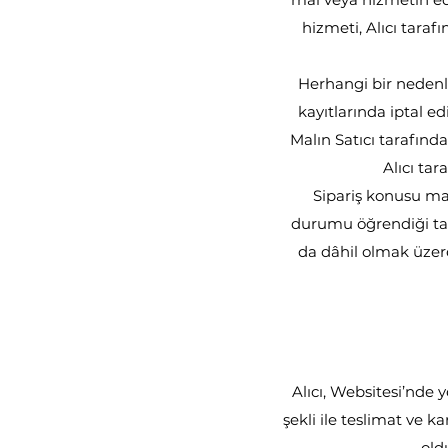
hizmeti, Alıcı tara
Herhangi bir nedenl
kayıtlarında iptal e
Malın Satıcı tarafınd
Alıcı ta
Sipariş konusu mal
durumu öğrendiği tari
da dâhil olmak üzere
Alıcı, Websitesi’nde 
şekli ile teslimat ve k
old