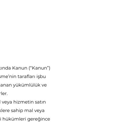
kkında Kanun (“Kanun”)
me’nin tarafları işbu
klanan yükümlülük ve
ler.
al veya hizmetin satın
iklere sahip mal veya
iği hükümleri gereğince