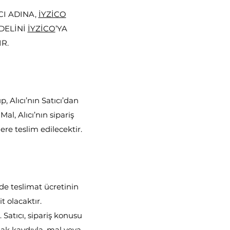
I ADINA,
İYZİCO
EDELİNİ
İYZİCO
’YA
R.
 Alıcı’nın Satıcı’dan
al, Alıcı’nın sipariş
ere teslim edilecektir.
nde teslimat ücretinin
t olacaktır.
Satıcı, sipariş konusu
mak kaydıyla, mal veya