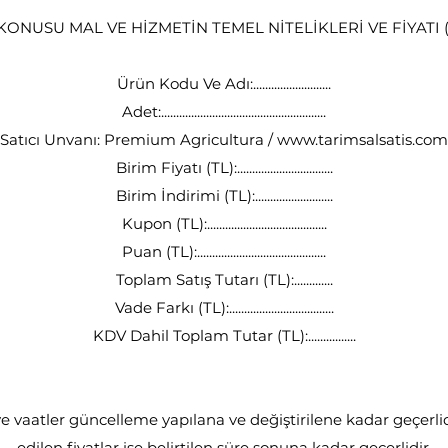
ONUSU MAL VE HİZMETİN TEMEL NİTELİKLERİ VE FİYATI 
Ürün Kodu Ve Adı:..........................
Adet:.......................................................
Satıcı Unvanı: Premium Agricultura /
www.tarimsalsatis.com
Birim Fiyatı (TL):................................
Birim İndirimi (TL):..........................
Kupon (TL):........................................
Puan (TL):...........................................
Toplam Satış Tutarı (TL):.............
Vade Farkı (TL):...................................
KDV Dahil Toplam Tutar (TL):................
 ve vaatler güncelleme yapılana ve değiştirilene kadar geçerlidi
edilen fiyatlar ise belirtilen süre sonuna kadar geçerlidir.