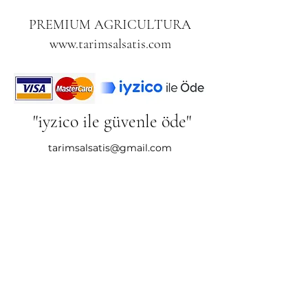
PREMIUM AGRICULTURA
www.tarimsalsatis.com
"iyzico ile güvenle öde"
tarimsalsatis@gmail.com
ANTALYA/TÜRKİYE
Gizlilik Politikası
Tıkla
Mesafeli Satış Sözleşmesi
"iyzico, 29 binden fazla internet sitesinden
güven içinde alışveriş yapmanızı mümkün
kılan, çalıştığı üye iş yerlerine ve