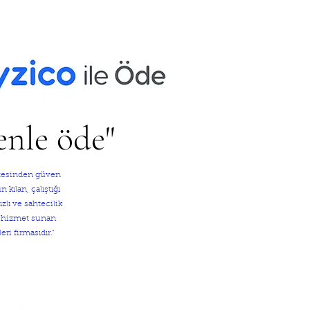
enle öde"
sitesinden güven
kılan, çalıştığı
zlı ve sahtecilik
e hizmet sunan
eri firmasıdır."