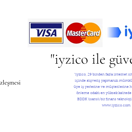
"iyzico ile güv
"iyzico, 29 binden fazla internet 
özleşmesi
içinde alışveriş yapmanızı mümkün 
üye iş yerlerine ve müşterilerine hı
önleme odaklı en yüksek kalited
BDDK lisanslı bir finans teknolojil
www.iyzico.com