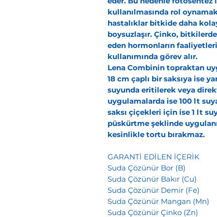
eder. Bu nedenle fotosentez i
kullanılmasında rol oynamak
hastalıklar bitkide daha kolay 
boysuzlaşır.
Çinko,
bitkilerde
eden hormonların faaliyetleri
kullanımında görev alır.
Lena Combi
nin t
opraktan uy
18 cm çaplı bir saksıya ise y
suyunda eritilerek veya dire
uygulamalarda ise 100 lt suya
saksı çiçekleri için ise 1 lt s
püskürtme şeklinde uygulan
kesinlikle tortu bırakmaz.
GARANTİ EDİLEN İÇ
Suda Çözünür Bor
Suda Çözünür Bakır
Suda Çözünür Demi
Suda Çözünür Manga
Suda Çözünür Çink