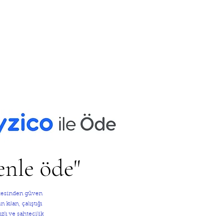
enle öde"
sitesinden güven
kılan, çalıştığı
zlı ve sahtecilik