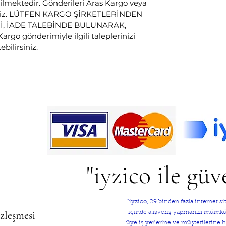
ilmektedir. Gönderileri Aras Kargo veya
eyiz. LÜTFEN KARGO ŞİRKETLERİNDEN
, İADE TALEBİNDE BULUNARAK,
o gönderimiyle ilgili taleplerinizi
bilirsiniz.
"iyzico ile güv
"iyzico, 29 binden fazla internet 
özleşmesi
içinde alışveriş yapmanızı mümkün 
üye iş yerlerine ve müşterilerine hı