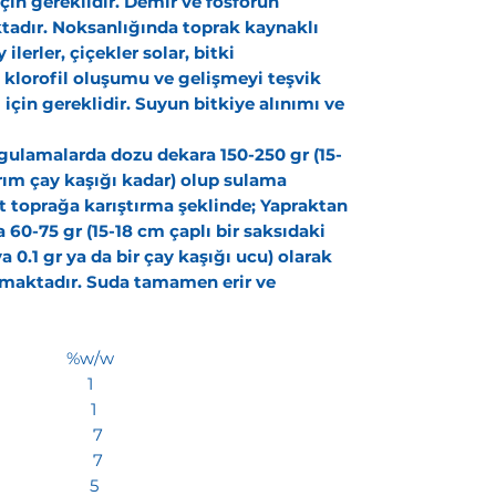
çin gereklidir.
Demir ve fosforun
tadır. Noksanlığında toprak kaynaklı
ilerler, çiçekler solar, bitki
 klorofil oluşumu ve gelişmeyi teşvik
 için gereklidir. Suyun bitkiye alınımı ve
gulamalarda dozu dekara 150-250 gr (15-
arım çay kaşığı kadar) olup sulama
kt toprağa karıştırma şeklinde; Yapraktan
 60-75 gr (15-18 cm çaplı bir saksıdaki
uya 0.1 gr ya da bir çay kaşığı ucu) olarak
maktadır. Suda tamamen erir ve
ERİK %w/w
 (B) 1
 (Cu) 1
r (Fe) 7
n (Mn) 7
o (Zn) 5