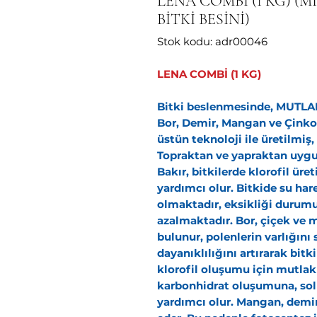
LENA COMBİ (1 KG) (
BİTKİ BESİNİ)
Stok kodu: adr00046
LENA COMBİ (1 KG)
Bitki beslenmesinde, MUTLAK
Bor, Demir, Mangan ve Çinko g
üstün teknoloji ile üretilmiş
Topraktan ve yapraktan uygu
Bakır,
bitkilerde klorofil üret
yardımcı olur. Bitkide su ha
olmaktadır, eksikliği durum
azalmaktadır.
Bor,
çiçek ve 
bulunur, polenlerin varlığını 
dayanıklılığını artırarak bitk
klorofil oluşumu için mutlak 
karbonhidrat oluşumuna, sol
yardımcı olur.
Mangan,
demir