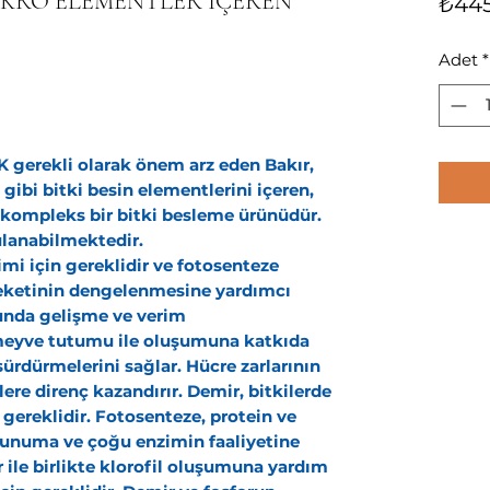
MİKRO ELEMENTLER İÇEREN
₺445
Adet
*
 gerekli olarak önem arz eden Bakır,
ibi bitki besin elementlerini içeren,
, kompleks bir bitki besleme ürünüdür.
lanabilmektedir.
imi için gereklidir ve fotosenteze
reketinin dengelenmesine yardımcı
unda gelişme ve verim
meyve tutumu ile oluşumuna katkıda
sürdürmelerini sağlar. Hücre zarlarının
ilere direnç kazandırır.
Demir,
bitkilerde
gereklidir. Fotosenteze, protein ve
unuma ve çoğu enzimin faaliyetine
 ile birlikte klorofil oluşumuna yardım