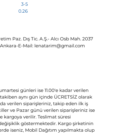
ığı 3-5
 0.26
etim Paz. Dış Tic. A.Ş.- Alcı Osb Mah. 2037
n/ Ankara-E-Mail: lenatarim@gmail.com
umartesi günleri ise 11.00'e kadar verilen
ni takiben aynı gün içinde ÜCRETSİZ olarak
da verilen siparişleriniz, takip eden ilk iş
ller ve Pazar günü verilen siparişleriniz ise
e kargoya verilir. Teslimat süresi
işiklik göstermektedir. Kargo şirketinin
rde iseniz, Mobil Dağıtım yapılmakta olup