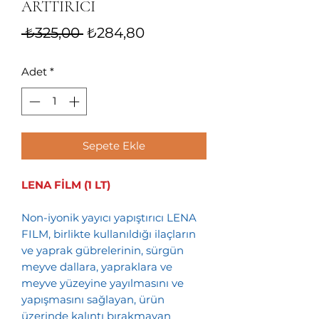
ARTTIRICI
Normal
İndirimli
 ₺325,00 
₺284,80
Fiyat
Fiyat
Adet
*
Sepete Ekle
LENA FİLM (1 LT)
Non-iyonik yayıcı yapıştırıcı LENA
FILM, birlikte kullanıldığı ilaçların
ve yaprak gübrelerinin, sürgün
meyve dallara, yapraklara ve
meyve yüzeyine yayılmasını ve
yapışmasını sağlayan, ürün
üzerinde kalıntı bırakmayan