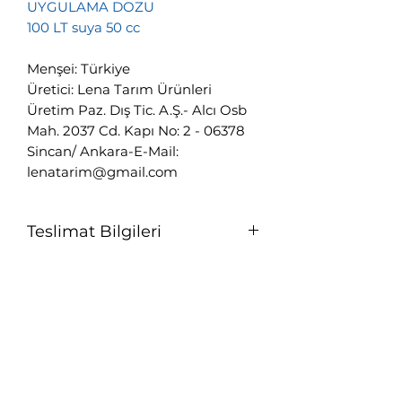
UYGULAMA DOZU
100 LT suya 50 cc
Menşei: Türkiye
Üretici: Lena Tarım Ürünleri
Üretim Paz. Dış Tic. A.Ş.- Alcı Osb
Mah. 2037 Cd. Kapı No: 2 - 06378
Sincan/ Ankara-E-Mail:
lenatarim@gmail.com
Teslimat Bilgileri
Hafta içi saat 12.00'ye kadar,
Cumartesi günleri ise 11.00'e kadar
verilen siparişler, sipariş onay
PREMIUM AGRICULTURA
sürecini takiben aynı gün içinde
ÜCRETSİZ olarak kargoya verilir.
www.tarimsalsatis.com
Bu saatler dışında verilen
siparişleriniz, takip eden ilk iş günü