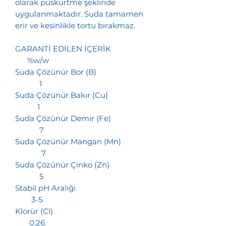
olarak püskürtme şeklinde
uygulanmaktadır. Suda tamamen
erir ve kesinlikle tortu bırakmaz.
GARANTİ EDİLEN İÇERİK
%w/w
Suda Çözünür Bor (B)
1
Suda Çözünür Bakır (Cu)
1
Suda Çözünür Demir (Fe)
7
Suda Çözünür Mangan (Mn)
7
Suda Çözünür Çinko (Zn)
5
Stabil pH Aralığı
3-5
Klorür (Cl)
0.26