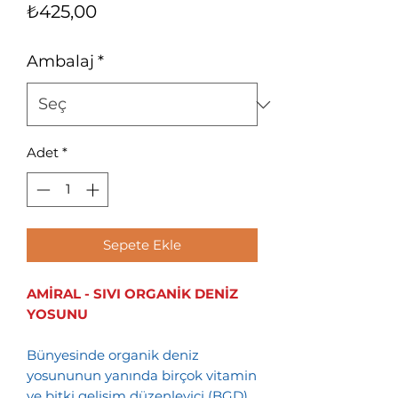
Fiyat
₺425,00
Ambalaj
*
Adet
*
Sepete Ekle
AMİRAL - SIVI ORGANİK DENİZ
YOSUNU
Bünyesinde organik deniz
yosununun yanında birçok vitamin
ve bitki gelişim düzenleyici (BGD)