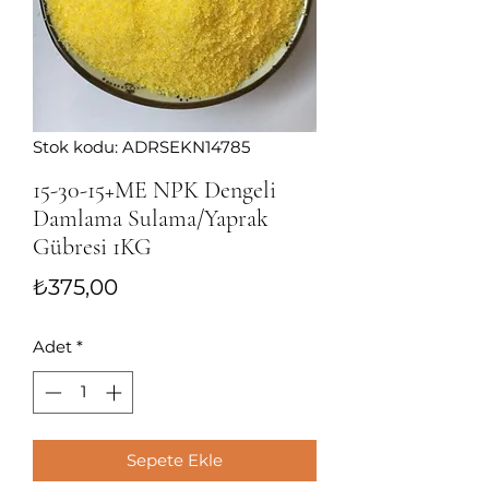
Stok kodu: ADRSEKN14785
15-30-15+ME NPK Dengeli
Damlama Sulama/Yaprak
Gübresi 1KG
Fiyat
₺375,00
Adet
*
Sepete Ekle