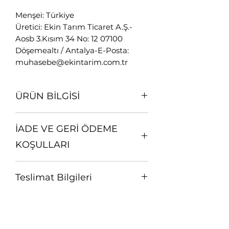
Menşei: Türkiye
Üretici: Ekin Tarım Ticaret A.Ş.-
Aosb 3.Kısım 34 No: 12 07100
Döşemealtı / Antalya-E-Posta:
muhasebe@ekintarim.com.tr
ÜRÜN BİLGİSİ
25 kg lık çuvallardan tartılıp
İADE VE GERİ ÖDEME
poşetlenerek gönderilmektedir.
KOŞULLARI
Satın almış olduğunuz üründen
Teslimat Bilgileri
memnun kalmadığınız takdirde,
orijinal ambalajını bozmadan 15
Hafta içi saat 12.00'ye kadar,
gün içinde aynı kargo şirketi ile
Cumartesi günleri ise 11.00'e kadar
iade edebilirsiniz. Bu işlem için
verilen siparişler, sipariş onay
öncelikle sitemizdeki iletişim